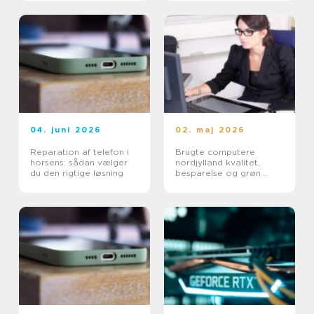
04. juni 2026
02. maj 2026
Reparation af telefon i
Brugte computere
horsens: sådan vælger
nordjylland kvalitet,
du den rigtige løsning
besparelse og grøn
fornuft