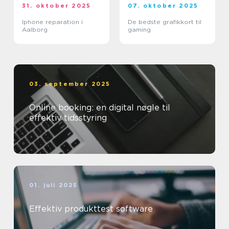
31. oktober 2025
07. oktober 2025
Iphone reparation i
De bedste grafikkort til
Aalborg
gaming
03. september 2025
Online booking: en digital nøgle til
effektiv tidsstyring
01. juli 2025
Effektiv produkttest software