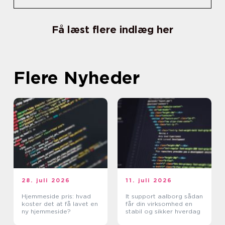
Få læst flere indlæg her
Flere Nyheder
28. juli 2026
11. juli 2026
Hjemmeside pris: hvad
It support aalborg sådan
koster det at få lavet en
får din virksomhed en
ny hjemmeside?
stabil og sikker hverdag