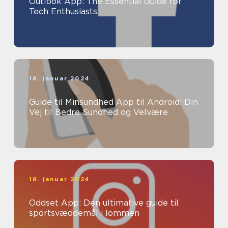
Outlook App: The Essential Guide for
Tech Enthusiasts
18. januar 2024
Guide til Minsundhed App til Android: Din
Vej til Bedre Sundhed og Velvære
18. januar 2024
Oddset App: Den ultimative guide til
sportsvæddemål i lommen