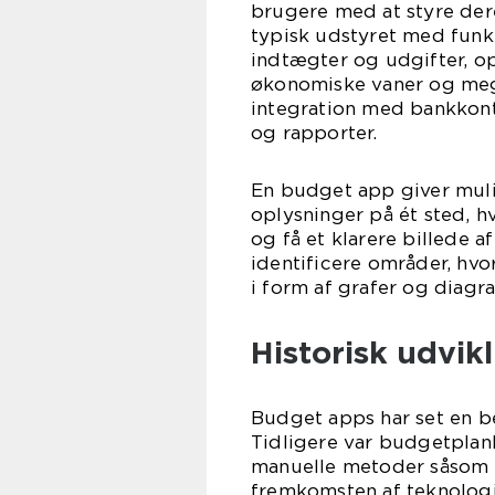
brugere med at styre der
typisk udstyret med funkt
indtægter og udgifter, op
økonomiske vaner og meg
integration med bankkont
og rapporter.
En budget app giver muli
oplysninger på ét sted, h
og få et klarere billede 
identificere områder, hvo
i form af grafer og diagr
Historisk udvik
Budget apps har set en bet
Tidligere var budgetpla
manuelle metoder såsom 
fremkomsten af teknologie