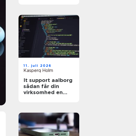
hjemmeside?
11. juli 2026
Kasperq Holm
It support aalborg
sådan får din
virksomhed en
stabil og sikker
hverdag