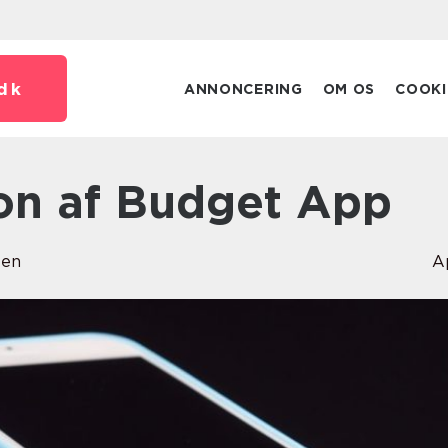
dk
ANNONCERING
OM OS
COOKI
ion af Budget App
sen
A