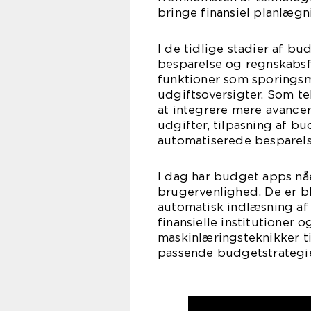
bringe finansiel planlægni
I de tidlige stadier af b
besparelse og regnskabs
funktioner som sporings
udgiftsoversigter. Som t
at integrere mere avancer
udgifter, tilpasning af b
automatiserede besparel
I dag har budget apps nåe
brugervenlighed. De er 
automatisk indlæsning af
finansielle institutioner 
maskinlæringsteknikker ti
passende budgetstrategie