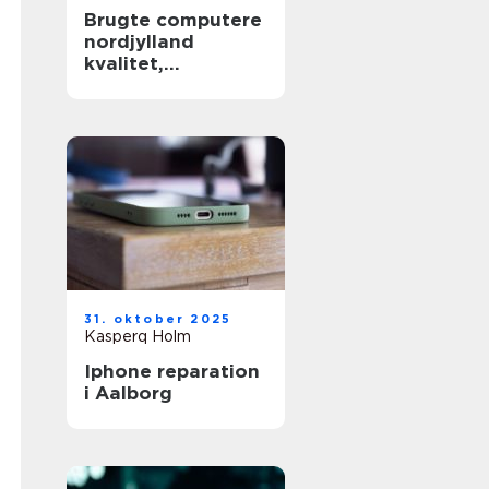
Brugte computere
nordjylland
kvalitet,
besparelse og
grøn fornuft
31. oktober 2025
Kasperq Holm
Iphone reparation
i Aalborg