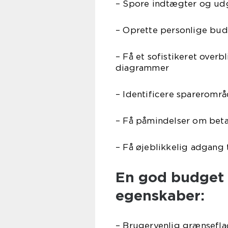
– Spore indtægter og udg
– Oprette personlige bud
– Få et sofistikeret over
diagrammer
– Identificere sparerområ
– Få påmindelser om beta
– Få øjeblikkelig adgang t
En god budget 
egenskaber:
– Brugervenlig grænseflad