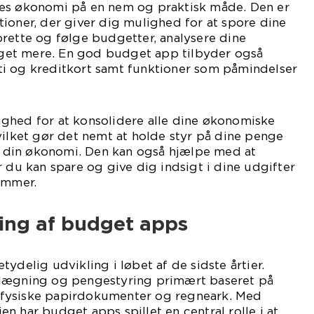
es økonomi på en nem og praktisk måde. Den er
ioner, der giver dig mulighed for at spore dine
rette og følge budgetter, analysere dine
et mere. En god budget app tilbyder også
i og kreditkort samt funktioner som påmindelser
ghed for at konsolidere alle dine økonomiske
vilket gør det nemt at holde styr på dine penge
af din økonomi. Den kan også hjælpe med at
r du kan spare og give dig indsigt i dine udgifter
ammer.
ling af budget apps
ydelig udvikling i løbet af de sidste årtier.
nlægning og pengestyring primært baseret på
fysiske papirdokumenter og regneark. Med
n har budget apps spillet en central rolle i at