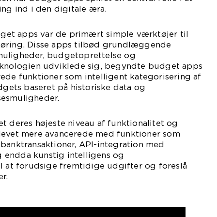
ng ind i den digitale æra.
udget apps var de primært simple værktøjer til
føring. Disse apps tilbød grundlæggende
muligheder, budgetoprettelse og
eknologien udviklede sig, begyndte budget apps
ede funktioner som intelligent kategorisering af
udgets baseret på historiske data og
sesmuligheder.
t deres højeste niveau af funktionalitet og
blevet mere avancerede med funktioner som
 banktransaktioner, API-integration med
og endda kunstig intelligens og
l at forudsige fremtidige udgifter og foreslå
r.