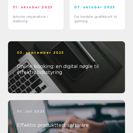
31. oktober 2025
07. oktober 2025
Iphone reparation i
De bedste grafikkort til
Aalborg
gaming
03. september 2025
Online booking: en digital nøgle til
effektiv tidsstyring
01. juli 2025
Effektiv produkttest software