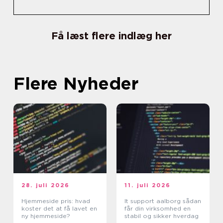
Få læst flere indlæg her
Flere Nyheder
28. juli 2026
11. juli 2026
Hjemmeside pris: hvad
It support aalborg sådan
koster det at få lavet en
får din virksomhed en
ny hjemmeside?
stabil og sikker hverdag