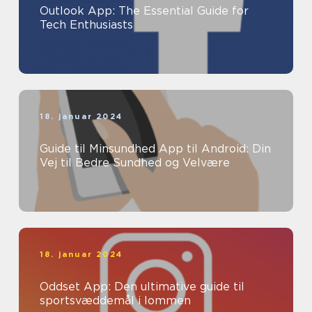
Outlook App: The Essential Guide for
Tech Enthusiasts
18. januar 2024
Guide til Minsundhed App til Android: Din
Vej til Bedre Sundhed og Velvære
18. januar 2024
Oddset App: Den ultimative guide til
sportsvæddemål i lommen