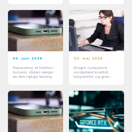
04. juni 2026
02. maj 2026
Reparation af telefon i
Brugte computere
horsens: sådan vælger
nordjylland kvalitet,
du den rigtige løsning
besparelse og grøn
fornuft