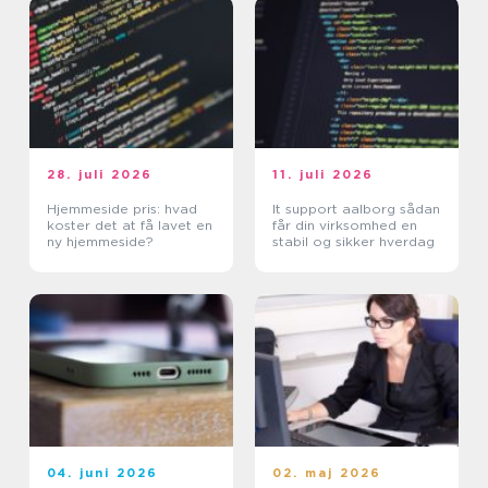
28. juli 2026
11. juli 2026
Hjemmeside pris: hvad
It support aalborg sådan
koster det at få lavet en
får din virksomhed en
ny hjemmeside?
stabil og sikker hverdag
04. juni 2026
02. maj 2026