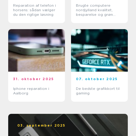
Reparation af telefon i
Brugte computere
horsens: sådan vælger
nordjylland kvalitet,
du den rigtige løsning
besparelse og grøn
fornuft
31. oktober 2025
07. oktober 2025
Iphone reparation i
De bedste grafikkort til
Aalborg
gaming
03. september 2025