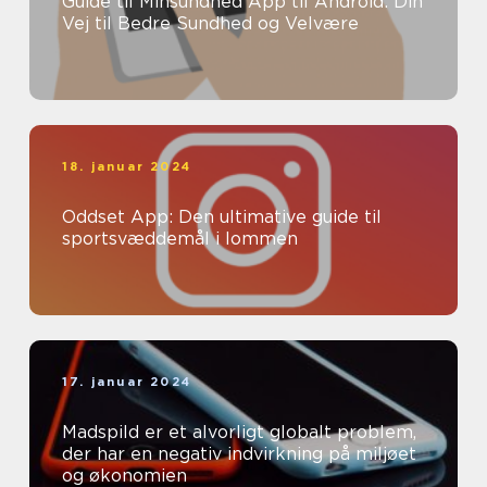
Guide til Minsundhed App til Android: Din
Vej til Bedre Sundhed og Velvære
18. januar 2024
Oddset App: Den ultimative guide til
sportsvæddemål i lommen
17. januar 2024
Madspild er et alvorligt globalt problem,
der har en negativ indvirkning på miljøet
og økonomien