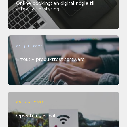
Online booking: en digital nøgle til
effektiv tidsstyring
01. juli 2025
Effektiv produkttest software
05. maj 2025
Opsætning af wifi