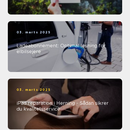
03. marts 2025
Ladeabonnement: Optimal løsning for
elbilsejere
03. marts 2025
iPad reparation i Herning - Sådan sikrer
du kvalitetsservice