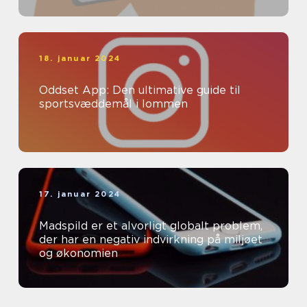
18. januar 2024
Oddset App: Den ultimative guide til
sportsvæddemål i lommen
17. januar 2024
Madspild er et alvorligt globalt problem,
der har en negativ indvirkning på miljøet
og økonomien