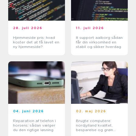
28. juli 2026
11. juli 2026
Hjemmeside pris: hvad
It support aalborg sådan
koster det at få lavet en
får din virksomhed en
ny hjemmeside?
stabil og sikker hverdag
04. juni 2026
02. maj 2026
Reparation af telefon i
Brugte computere
horsens: sådan vælger
nordjylland kvalitet,
du den rigtige løsning
besparelse og grøn
fornuft