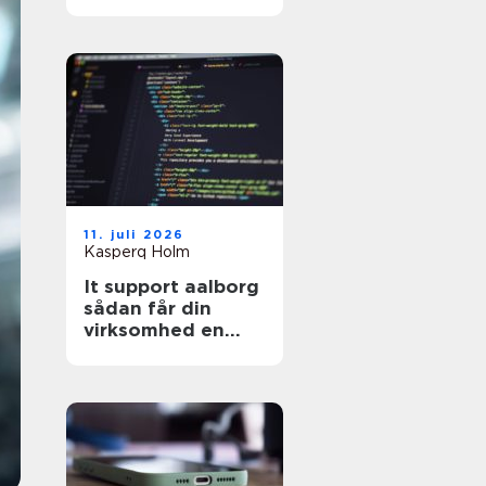
hjemmeside?
11. juli 2026
Kasperq Holm
It support aalborg
sådan får din
virksomhed en
stabil og sikker
hverdag