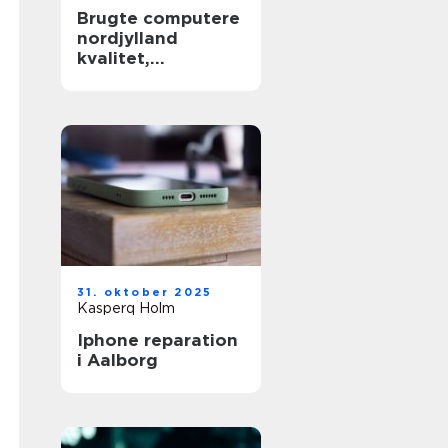
Brugte computere
nordjylland
kvalitet,
besparelse og
grøn fornuft
31. oktober 2025
Kasperq Holm
Iphone reparation
i Aalborg