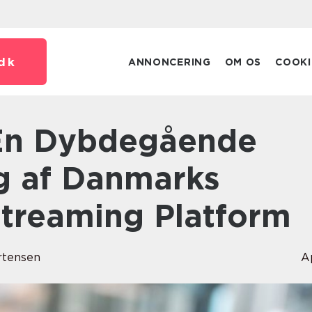
dk
ANNONCERING
OM OS
COOKI
g af Danmarks
treaming Platform
rtensen
A