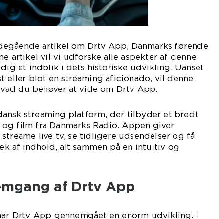
degående artikel om Drtv App, Danmarks førende
e artikel vil vi udforske alle aspekter af denne
dig et indblik i dets historiske udvikling. Uanset
t eller blot en streaming aficionado, vil denne
, hvad du behøver at vide om Drtv App.
ansk streaming platform, der tilbyder et bredt
og film fra Danmarks Radio. Appen giver
streame live tv, se tidligere udsendelser og få
tek af indhold, alt sammen på en intuitiv og
emgang af Drtv App
 har Drtv App gennemgået en enorm udvikling. I