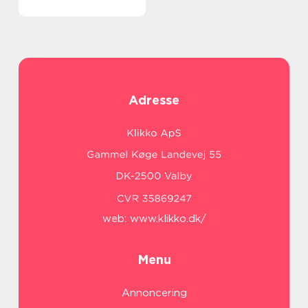
Adresse
web:
www.klikko.dk/
Menu
Annoncering