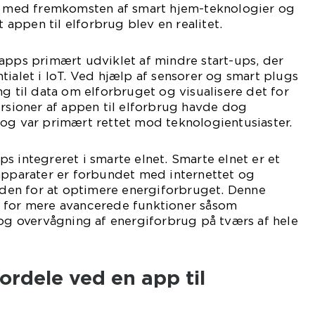
st med fremkomsten af smart hjem-teknologier og
t appen til elforbrug blev en realitet.
apps primært udviklet af mindre start-ups, der
tialet i IoT. Ved hjælp af sensorer og smart plugs
ng til data om elforbruget og visualisere det for
ersioner af appen til elforbrug havde dog
og var primært rettet mod teknologientusiaster.
s integreret i smarte elnet. Smarte elnet er et
apparater er forbundet med internettet og
en for at optimere energiforbruget. Denne
 for mere avancerede funktioner såsom
 og overvågning af energiforbrug på tværs af hele
ordele ved en app til