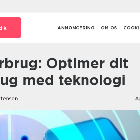
dk
ANNONCERING
OM OS
COOKI
rug med teknologi
rtensen
A