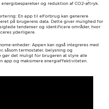
e energibesparelser og reduktion af CO2-aftryk.
rtering: En app til elforbrug kan generere
seret på brugerens data. Dette giver mulighed for
ngsigtede tendenser og identificere områder, hvor
ceres yderligere.
t home-enheder: Appen kan også integreres med
, såsom termostater, belysning og
 gør det muligt for brugeren at styre alle
én app og maksimere energieffektiviteten.