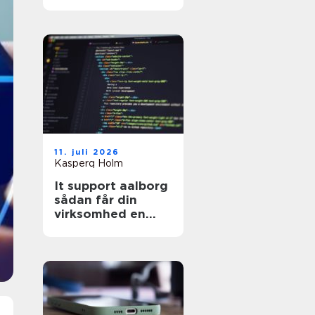
hjemmeside?
11. juli 2026
Kasperq Holm
It support aalborg
sådan får din
virksomhed en
stabil og sikker
hverdag