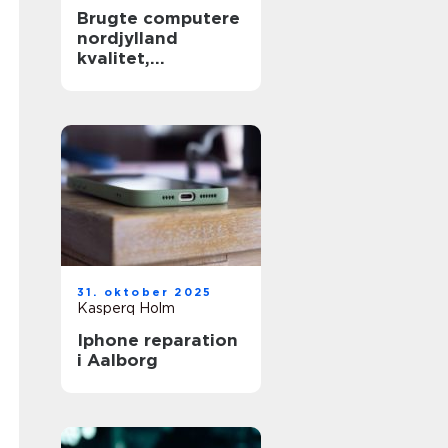
Brugte computere
nordjylland
kvalitet,
besparelse og
grøn fornuft
31. oktober 2025
Kasperq Holm
Iphone reparation
i Aalborg