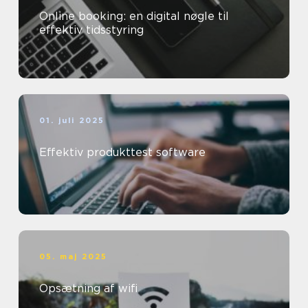
Online booking: en digital nøgle til
effektiv tidsstyring
01. juli 2025
Effektiv produkttest software
05. maj 2025
Opsætning af wifi