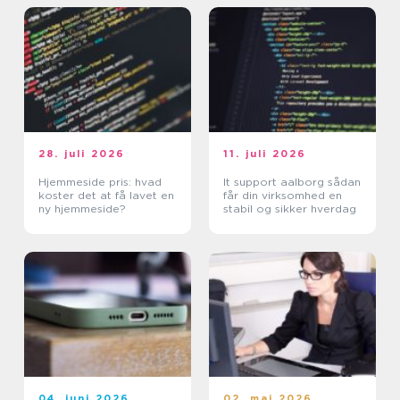
28. juli 2026
11. juli 2026
Hjemmeside pris: hvad
It support aalborg sådan
koster det at få lavet en
får din virksomhed en
ny hjemmeside?
stabil og sikker hverdag
04. juni 2026
02. maj 2026