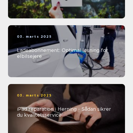
03. marts 2025
Ladeabonnement: Optimal løsning for
elbilsejere
03. marts 2025
iPad reparation i Herning - Sådan sikrer
du kvalitetsservice