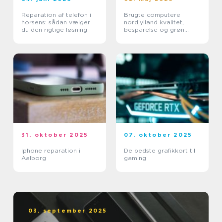
Reparation af telefon i
Brugte computere
horsens: sådan vælger
nordjylland kvalitet,
du den rigtige løsning
besparelse og grøn
fornuft
31. oktober 2025
07. oktober 2025
Iphone reparation i
De bedste grafikkort til
Aalborg
gaming
03. september 2025