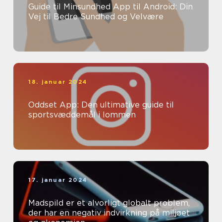
Guide til Minsundhed App til Android: Din
Vej til Bedre Sundhed og Velvære
18. januar 2024
Oddset App: Den ultimative guide til
sportsvæddemål i lommen
17. januar 2024
Madspild er et alvorligt globalt problem,
der har en negativ indvirkning på miljøet