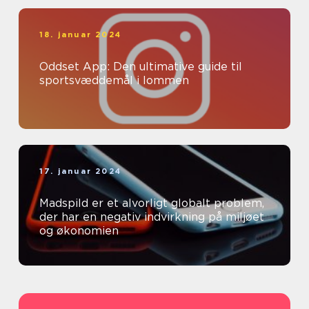
18. januar 2024
Oddset App: Den ultimative guide til
sportsvæddemål i lommen
17. januar 2024
Madspild er et alvorligt globalt problem,
der har en negativ indvirkning på miljøet
og økonomien