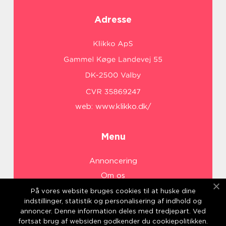
Adresse
web:
www.klikko.dk/
Menu
Annoncering
Om os
Cookies
På vores website bruges cookies til at huske dine
indstillinger, statistik og personalisering af indhold og
Kontakt os
annoncer. Denne information deles med tredjepart. Ved
Sitemap
fortsat brug af websiden godkender du cookiepolitikken.