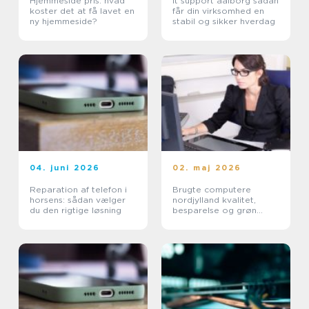
Hjemmeside pris: hvad
It support aalborg sådan
koster det at få lavet en
får din virksomhed en
ny hjemmeside?
stabil og sikker hverdag
04. juni 2026
02. maj 2026
Reparation af telefon i
Brugte computere
horsens: sådan vælger
nordjylland kvalitet,
du den rigtige løsning
besparelse og grøn
fornuft