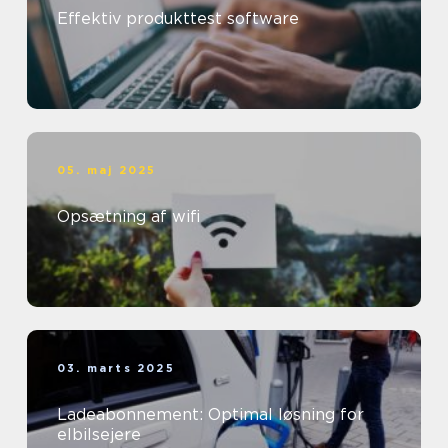
Effektiv produkttest software
05. maj 2025
Opsætning af wifi
03. marts 2025
Ladeabonnement: Optimal løsning for
elbilsejere