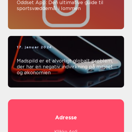
Oddset App: Den ultimative guide til
sportsvæddemål i lommen
17. januar 2024
Madspild er et alvorligt globalt problem,
der har en negativ indvirkning på miljøet
og økonomien
Adresse